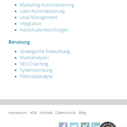
Marketing Automatisierung
Sales-Automatisierung
Lead Management
Integration
Individualentwicklungen
Beratung
Strategische Entwicklung
Marktanalysen
SEO-Coaching
Systemberatung
Potenzialanalyse
Kundenbewertungen und Erfahrungen zu
lindbaum GmbH
SEHR GUT
%
100
Impressum
AGB
Kontakt
Datenschutz
Blog
Empfehlungen auf
ProvenExpert.com
5,00
/
4,94