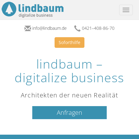
Toggl
naviga
info@lindbaum.de
0421–408-86-70
Soforthilfe
lindbaum –
digitalize business
Architekten der neuen Realität
Anfragen